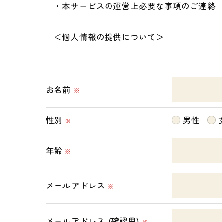
・本サービスの運営上必要な事項のご連絡
＜個人情報の提供について＞
当社ではお客様の同意を得た場合または法
取得した個人情報を第三者に提供すること
お名前
※
＜個人情報の委託について＞
当社では、利用目的の達成に必要な範囲に
性別
男性
※
これらの委託先に対しては個人情報保護契
年齢
※
＜個人情報の安全管理＞
当社では、個人情報の漏洩等がなされない
メールアドレス
※
＜個人情報を与えなかった場合に生じる結
メールアドレス (確認用)
必要な情報を頂けない場合は、それに対応
※