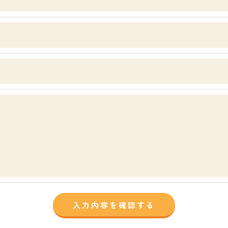
手続について＞
削除・利用停止の手続を定めさせて頂いております。
頂きます。
体的手続きにつきましては、お電話でお問合せ下さい。