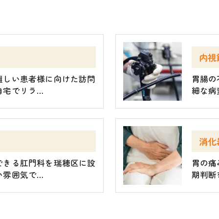
内視
難しい患者様に向けた訪問
胃腸の
自宅でリラ…
細な病
消化
できる肛門科を瑞穂区に設
胃の痛
い雰囲気で…
期判断