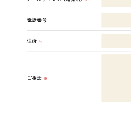
＜個人情報の開示･訂正・削除･利用停止の
電話番号
当社では、お客様の個人情報の開示･訂正･
ご本人である事を確認のうえ、対応させて
住所
※
個人情報の開示･訂正･削除・利用停止の具
ご相談
※