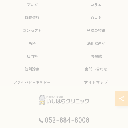
ブログ
コラム
新着情報
口コミ
コンセプト
当院の特徴
内科
消化器内科
肛門科
内視鏡
訪問診療
お問い合わせ
サイトマップ
プライバシーポリシー
© 2026 愛知県瑞穂区の病院なら医療法人愛明会いしはらクリニック ALL RIGHTS
052-884-8008
RESERVED.