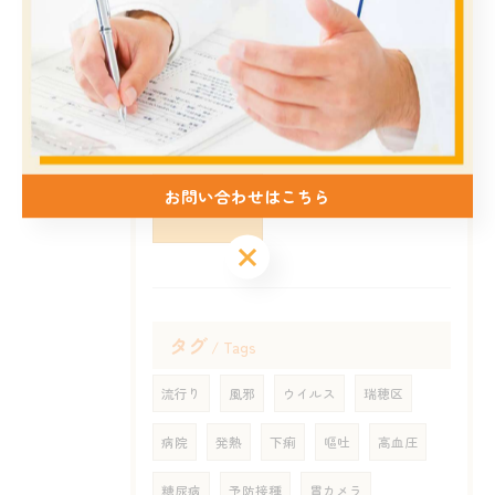
2026/06/23
.
2026/05/29
お問い合わせはこちら
最近流行ってるウィルス性の風邪
タグ
Tags
流行り
風邪
ウイルス
瑞穂区
病院
発熱
下痢
嘔吐
高血圧
糖尿病
予防接種
胃カメラ