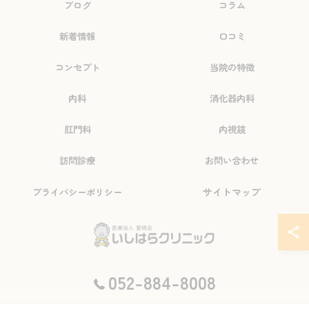
ブログ
コラム
新着情報
口コミ
コンセプト
当院の特徴
内科
消化器内科
肛門科
内視鏡
訪問診療
お問い合わせ
サイトマップ
プライバシーポリシー
© 2026 愛知県瑞穂区の病院なら医療法人愛明会いしはらクリニック ALL RIGHTS
052-884-8008
RESERVED.