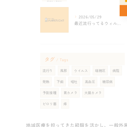
2026/05/29
最近流行ってるウィルス性の風邪
タグ
Tags
流行り
風邪
ウイルス
瑞穂区
病院
発熱
下痢
嘔吐
高血圧
糖尿病
予防接種
胃カメラ
大腸カメラ
ピロリ菌
痔
地域医療を担ってきた経験を活かし、一般外