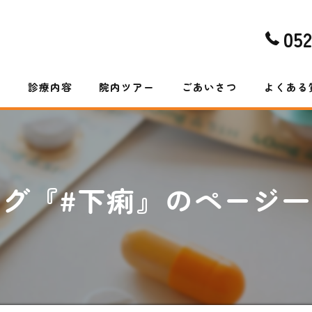
05
ム
診療内容
院内ツアー
ごあいさつ
よくある
タグ『#下痢』のページ一