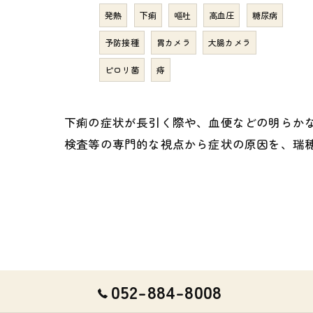
発熱
下痢
嘔吐
高血圧
糖尿病
予防接種
胃カメラ
大腸カメラ
ピロリ菌
痔
下痢の症状が長引く際や、血便などの明らか
検査等の専門的な視点から症状の原因を、瑞
052-884-8008