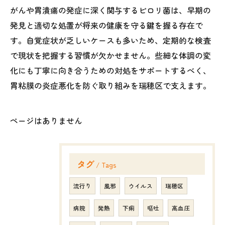
がんや胃潰瘍の発症に深く関与するピロリ菌は、早期の
発見と適切な処置が将来の健康を守る鍵を握る存在で
す。自覚症状が乏しいケースも多いため、定期的な検査
で現状を把握する習慣が欠かせません。些細な体調の変
化にも丁寧に向き合うための対処をサポートするべく、
胃粘膜の炎症悪化を防ぐ取り組みを瑞穂区で支えます。
ページはありません
タグ
Tags
流行り
風邪
ウイルス
瑞穂区
病院
発熱
下痢
嘔吐
高血圧