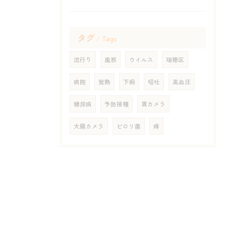
タグ
Tags
流行り
風邪
ウイルス
瑞穂区
病院
発熱
下痢
嘔吐
高血圧
糖尿病
予防接種
胃カメラ
大腸カメラ
ピロリ菌
痔