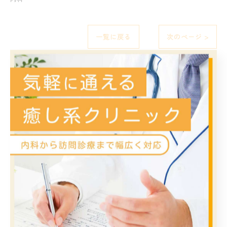
一覧に戻る
次のページ >
関連タグ
#流行り
#風邪
#ウイルス
カテゴリー
Categories
全てのカテゴリー
内科
消化器内科