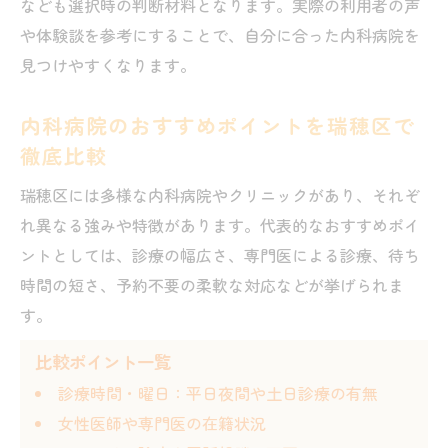
なども選択時の判断材料となります。実際の利用者の声
向
や体験談を参考にすることで、自分に合った内科病院を
女性医師がいる内科病院の瑞穂区でのメリ
見つけやすくなります。
ット
総合・専門性を踏まえた内科受診の考え方
内科病院のおすすめポイントを瑞穂区で
総合病院と専門内科病院の瑞穂区での違い
徹底比較
瑞穂区で内科受診時に重視したい専門性の
瑞穂区には多様な内科病院やクリニックがあり、それぞ
選び方
れ異なる強みや特徴があります。代表的なおすすめポイ
内科病院の総合力と専門性を瑞穂区で見極
ントとしては、診療の幅広さ、専門医による診療、待ち
めるコツ
時間の短さ、予約不要の柔軟な対応などが挙げられま
瑞穂区で自分に合う総合内科病院を選ぶポ
す。
イント
比較ポイント一覧
専門性の高い内科病院を瑞穂区で見つける
診療時間・曜日：平日夜間や土日診療の有無
方法
女性医師や専門医の在籍状況
通いやすさ重視なら押さえたい病院選び