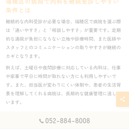
瑞穂区の病院で内科を継続受診しやすい
条件とは
継続的な内科受診が必要な場合、瑞穂区で病院を選ぶ際
は「通いやすさ」と「相談しやすさ」が重要です。定期
的な通院が負担にならない立地や診療時間、また医師や
スタッフとのコミュニケーションの取りやすさが継続の
カギとなります。
例えば、土曜日や夜間診療に対応している内科は、仕事
や家事で平日に時間が取れない方にも利用しやすいで
す。また、担当医が変わりにくい体制や、患者の生活背
景を理解してくれる病院は、長期的な健康管理に適して
います。
さらに、定期健診や慢性疾患の管理、薬の継続処方な
052-884-8008
ど、患者ごとのライフスタイルや症状に合わせた柔軟な