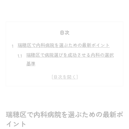
目次
瑞穂区で内科病院を選ぶための最新ポイント
瑞穂区で病院選びを成功させる内科の選択
基準
内科病院のおすすめポイントを瑞穂区で徹
底比較
瑞穂区で評判の内科病院の特徴と病院の選
び方
内科専門の病院を瑞穂区で探す際の注目点
瑞穂区で内科病院を選ぶための最新ポ
瑞穂区の病院で内科を受診する際の注意点
イント