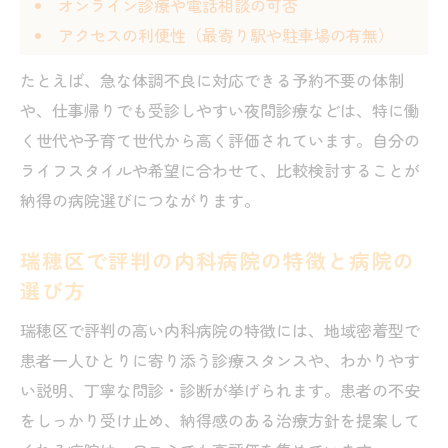
オンライン診療や電話相談の可否
瑞穂区で通いやすい内科病院の特徴と選び
アクセスの利便性（最寄り駅や駐車場の有無）
方
たとえば、急な体調不良に対応できる予約不要の体制
内科病院選びでアクセスや予約方法を瑞穂
や、仕事帰りでも受診しやすい夜間診療などは、特に働
区で確認
く世代や子育て世代から高く評価されています。自分の
瑞穂区の病院で内科を継続受診しやすい条
ライフスタイルや希望に合わせて、比較検討することが
件とは
納得の病院選びにつながります。
通院しやすい瑞穂区の内科病院を見つける
秘訣
瑞穂区で評判の内科病院の特徴と病院の
瑞穂区で内科病院選びに失敗しない利便性
選び方
の見極め方
瑞穂区で評判の高い内科病院の特徴には、地域密着型で
自分に合う瑞穂区の内科病院探し徹底ガイド
患者一人ひとりに寄り添う診療スタンスや、わかりやす
瑞穂区で自分に合う内科病院を見つける実
い説明、丁寧な問診・診断が挙げられます。患者の不安
践法
をしっかり受け止め、納得感のある治療方針を提案して
内科病院を瑞穂区で選ぶ際の比較ポイント