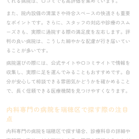
くれる病院は、口コミでも高評価を集めています。
瑞穂区で病院の口コミや評判を内科選びに
また、院内設備の清潔さや待合スペースの快適さも重要
活用
なポイントです。さらに、スタッフの対応や診療のスム
内科病院探しで重視すべき瑞穂区の情報整
ーズさも、実際に通院する際の満足度を左右します。評
理術
判の良い病院は、こうした細やかな配慮が行き届いてい
瑞穂区で自分の症状に合う内科病院の探し
ることが多いです。
方
病院選びの際には、公式サイトや口コミサイトで情報を
収集し、実際に足を運んでみることもおすすめです。自
分が安心して相談できる雰囲気かどうかを確かめること
で、長く信頼できる医療機関を見つけやすくなります。
内科専門の病院を瑞穂区で探す際の注目
点
内科専門の病院を瑞穂区で探す場合、診療科目の詳細や