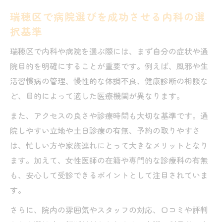
内科のプロが伝える病院選びのコツとは
瑞穂区で病院選びを成功させる内科の選
病院選びのプロが教える内科選択の新常識
択基準
内科受診に強い病院を見抜く瑞穂区の視点
瑞穂区で内科や病院を選ぶ際には、まず自分の症状や通
おすすめ内科病院を見極める専門的な方法
院目的を明確にすることが重要です。例えば、風邪や生
瑞穂区で信頼できる内科病院の探し方のポ
活習慣病の管理、慢性的な体調不良、健康診断の相談な
イント
ど、目的によって適した医療機関が異なります。
病院選びで重視すべき内科の診療体制とは
また、アクセスの良さや診療時間も大切な基準です。通
女性医師在籍の病院が瑞穂区で人気な理由
院しやすい立地や土日診療の有無、予約の取りやすさ
瑞穂区で女性医師のいる病院が選ばれる理
は、忙しい方や家族連れにとって大きなメリットとなり
由
ます。加えて、女性医師の在籍や専門的な診療科の有無
内科で女性医師在籍が瑞穂区で重視される
も、安心して受診できるポイントとして注目されていま
背景
す。
瑞穂区の内科病院で女性医師を選ぶ安心感
さらに、院内の雰囲気やスタッフの対応、口コミや評判
病院選びで女性医師にこだわる瑞穂区の傾