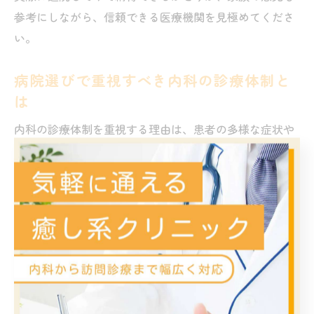
参考にしながら、信頼できる医療機関を見極めてくださ
い。
病院選びで重視すべき内科の診療体制と
は
内科の診療体制を重視する理由は、患者の多様な症状や
生活背景に柔軟に対応できるからです。たとえば、予約
不要で急な受診が可能な体制や、夜間や土曜診療の有
無、各種検査設備の充実度などが挙げられます。
さらに、内科専門医の在籍や、生活習慣病をはじめ幅広
い疾患への対応力、他科との連携体制も重要な評価ポイ
ントです。高齢者や持病のある方には、在宅医療や訪問
診療の実績がある病院も安心材料となります。
このように、患者の立場に立った診療体制が整っている