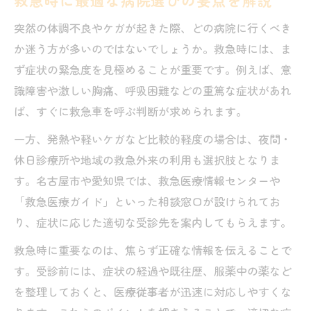
救急時に最適な病院選びの要点を解説
救急医療情報センターの利用方法と病院案
突然の体調不良やケガが起きた際、どの病院に行くべき
内
か迷う方が多いのではないでしょうか。救急時には、ま
夜間救急外科の賢い使い方と注意点
ず症状の緊急度を見極めることが重要です。例えば、意
休日診療外科の病院を探す際の基準
識障害や激しい胸痛、呼吸困難などの重篤な症状があれ
夜間や休日に受診先を迷ったときの安心ガイド
ば、すぐに救急車を呼ぶ判断が求められます。
夜間救急時に頼れる病院の見極め方
一方、発熱や軽いケガなど比較的軽度の場合は、夜間・
休日診療外科の病院探しで迷わない方法
休日診療所や地域の救急外来の利用も選択肢となりま
救急医療ガイドで受診先を素早く検索
す。名古屋市や愛知県では、救急医療情報センターや
病院受診の判断基準と重要ポイント
「救急医療ガイド」といった相談窓口が設けられてお
名古屋市夜間救急の利用手順を紹介
り、症状に応じた適切な受診先を案内してもらえます。
救急医療情報センターを通じた迅速対応のコツ
救急時に重要なのは、焦らず正確な情報を伝えることで
救急医療情報センターの使い方と病院案内
す。受診前には、症状の経過や既往歴、服薬中の薬など
病院の情報収集をスムーズに進める方法
を整理しておくと、医療従事者が迅速に対応しやすくな