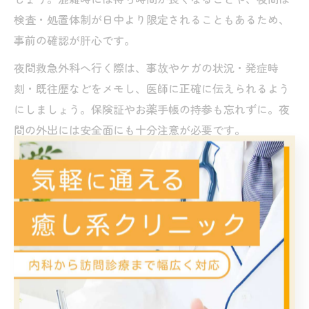
検査・処置体制が日中より限定されることもあるため、
事前の確認が肝心です。
夜間救急外科へ行く際は、事故やケガの状況・発症時
刻・既往歴などをメモし、医師に正確に伝えられるよう
にしましょう。保険証やお薬手帳の持参も忘れずに。夜
間の外出には安全面にも十分注意が必要です。
休日診療外科の病院を探す際の基準
休日に外科的な症状が発生した場合、名古屋市瑞穂区や
中区では「名古屋市 休日 診療 外科」などで検索できる
病院リストや、愛知県の救急医療情報センターの案内が
役立ちます。受診先を探す際の基準としては、診療科目
に外科が含まれるか、休日診療の対応時間、アクセスの
しやすさなどが挙げられます。