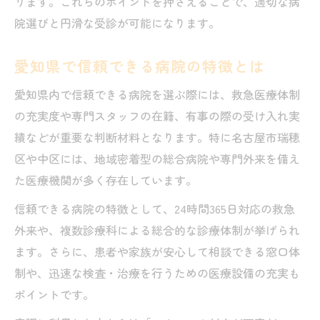
ります。これらのポイントを押さえることで、適切な病
迅速に受診できる病院の見つけ方
院選びと円滑な受診が可能になります。
夜間や休日に活躍する情報センター活用法
救急医療情報センターと病院の連携事例
愛知県で信頼できる病院の特徴とは
♯8000と♯7119の使い分けポイント徹底解説
愛知県内で信頼できる病院を選ぶ際には、救急医療体制
♯8000と♯7119で相談先と病院を選ぶ基準
の充実度や専門スタッフの在籍、有事の際の受け入れ実
子どもと大人の病院選びに使う相談窓口
績などが重要な判断材料となります。特に名古屋市瑞穂
緊急度で判断する病院相談の仕方
区や中区には、地域密着型の総合病院や専門外来を備え
救急外来と電話相談の上手な使い分け方
た医療機関が多く存在しています。
各相談先が案内する病院の違いと特徴
信頼できる病院の特徴として、24時間365日対応の救急
受診判断で家族を守るための病院活用法
外来や、複数診療科による総合的な診療体制が挙げられ
家族の急変時に役立つ病院利用の心得
ます。さらに、患者や家族が安心して相談できる窓口体
受診すべき症状と病院選びのポイント
制や、迅速な検査・治療を行うための医療設備の充実も
ポイントです。
救急医療ガイドを活かした病院受診術
迅速な判断で選ぶべき病院の条件