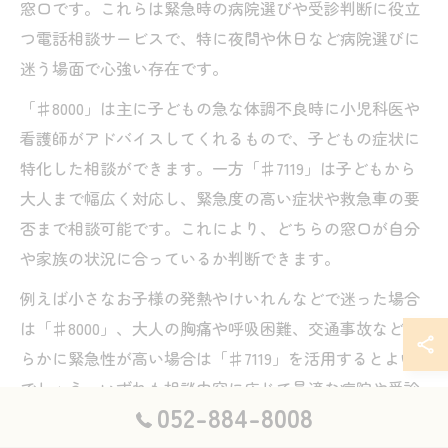
窓口です。これらは緊急時の病院選びや受診判断に役立
つ電話相談サービスで、特に夜間や休日など病院選びに
迷う場面で心強い存在です。
「♯8000」は主に子どもの急な体調不良時に小児科医や
看護師がアドバイスしてくれるもので、子どもの症状に
特化した相談ができます。一方「♯7119」は子どもから
大人まで幅広く対応し、緊急度の高い症状や救急車の要
否まで相談可能です。これにより、どちらの窓口が自分
や家族の状況に合っているか判断できます。
例えば小さなお子様の発熱やけいれんなどで迷った場合
は「♯8000」、大人の胸痛や呼吸困難、交通事故など明
らかに緊急性が高い場合は「♯7119」を活用するとよい
でしょう。いずれも相談内容に応じて最適な病院や受診
052-884-8008
方法を案内してくれるため、慌てず活用することが大切