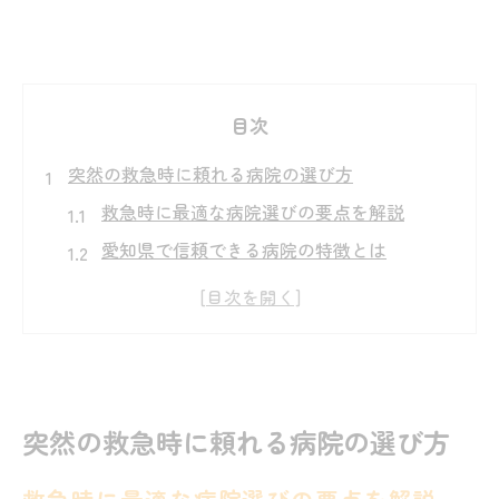
目次
突然の救急時に頼れる病院の選び方
救急時に最適な病院選びの要点を解説
愛知県で信頼できる病院の特徴とは
名古屋市の救急病院一覧で比較する方法
夜間や休日の病院選択で迷わないコツ
救急医療ガイドを活用した病院の探し方
名古屋市で安心できる救急医療の活用術
突然の救急時に頼れる病院の選び方
名古屋市の救急外来を活用するポイント
病院選びで知っておきたい受診体制