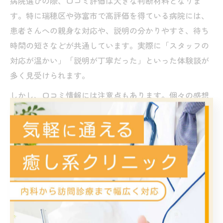
病院選びの際、口コミ評価は大きな判断材料となりま
す。特に瑞穂区や弥富市で高評価を得ている病院には、
患者さんへの親身な対応や、説明の分かりやすさ、待ち
時間の短さなどが共通しています。実際に「スタッフの
対応が温かい」「説明が丁寧だった」といった体験談が
多く見受けられます。
しかし、口コミ情報には注意点もあります。個々の感想
は主観的であり、すべての患者さんに同じ満足度が得ら
れるとは限りません。また、一部の否定的な口コミだけ
で判断するのは避け、全体的な傾向や複数の情報源を比
較することが大切です。特に消化管術後のケアについて
は、専門性や診療体制も重視する必要があります。
口コミ評価を参考にする際のポイント
・複数の口コミサイトや公式情報を比較
・最新の口コミや体験談を重視