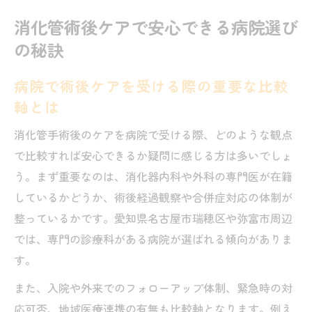
おすすめ消化器内科病院の選定基準を押さ
消化管術後ケアで安心できる病院選び
えよう
の秘訣
名古屋で信頼できる病院選びの実践的アド
バイス
病院で術後ケアを受ける際の重要な比較
軸とは
瑞穂区や弥富市で信頼を得る消化器病院の特徴
とは
消化管手術後のケアを病院で受ける際、どのような観点
病院選びで重視すべき消化器内科の専門性
で比較すれば安心できるか疑問に感じる方は多いでしょ
とは
う。まず重要なのは、消化器内科や外科の専門医が在籍
瑞穂区・弥富市で評判の良い病院の診療体
しているかどうか、術後経過観察や合併症対応の体制が
制を紹介
整っているかです。愛知県名古屋市瑞穂区や弥富市周辺
では、専門の診療科がある病院が選ばれる傾向がありま
消化器外科の名医がいる病院の見極め方を
す。
伝授
口コミ評価が高い病院に共通する特徴と注
また、入院や外来でのフォローアップ体制、緊急時の対
意点
応可否、地域医療連携の有無も比較軸となります。例え