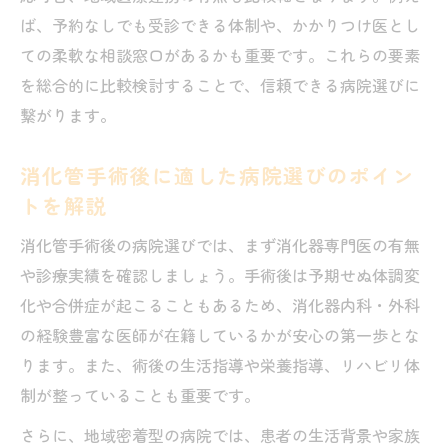
地元で信頼される病院の選び方を徹底解説
ば、予約なしでも受診できる体制や、かかりつけ医とし
します
ての柔軟な相談窓口があるかも重要です。これらの要素
を総合的に比較検討することで、信頼できる病院選びに
術後の不安を解消する病院の診療体制を徹底解
繋がります。
説
病院で受けられる消化管術後フォローの具
消化管手術後に適した病院選びのポイン
体例
トを解説
信頼できる病院の診療体制を細かくチェッ
消化管手術後の病院選びでは、まず消化器専門医の有無
クしよう
や診療実績を確認しましょう。手術後は予期せぬ体調変
名古屋の評判病院における術後管理のポイ
化や合併症が起こることもあるため、消化器内科・外科
ント
の経験豊富な医師が在籍しているかが安心の第一歩とな
消化器内科・外科連携がある病院の強みと
ります。また、術後の生活指導や栄養指導、リハビリ体
は何か
制が整っていることも重要です。
病院での術後相談体制が安心感に直結する
さらに、地域密着型の病院では、患者の生活背景や家族
理由