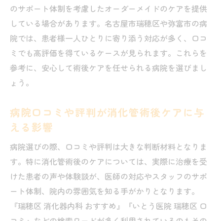
のサポート体制を考慮したオーダーメイドのケアを提供
名古屋近郊で消化管術後に頼れる病院探しの極
している場合があります。名古屋市瑞穂区や弥富市の病
意
院では、患者様一人ひとりに寄り添う対応が多く、口コ
病院選びで失敗しない名古屋近郊のポイン
ミでも高評価を得ているケースが見られます。これらを
ト解説
参考に、安心して術後ケアを任せられる病院を選びまし
口コミや専門医情報を活かした病院比較の
ょう。
コツ
消化管術後のフォロー体制が整う病院の探
病院口コミや評判が消化管術後ケアに与
し方
える影響
予約や紹介状の有無で変わる病院受診の流
病院選びの際、口コミや評判は大きな判断材料となりま
れ
す。特に消化管術後のケアについては、実際に治療を受
名古屋で頼れる病院を見極める具体的な手
けた患者の声や体験談が、医師の対応やスタッフのサポ
順
ート体制、院内の雰囲気を知る手がかりとなります。
評判と専門性から学ぶ消化管術後ケアのポイン
『瑞穂区 消化器内科 おすすめ』『いとう医院 瑞穂区 口
ト
コミ』などの検索ワードが多く利用されているのもその