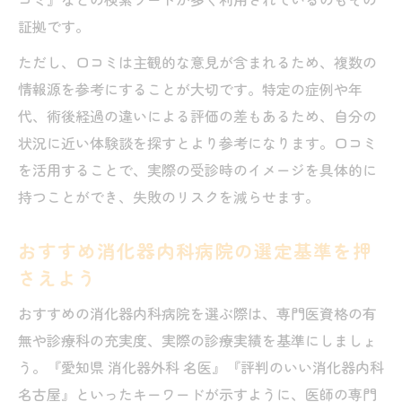
病院の評判や口コミが術後ケア選びに与え
証拠です。
る影響
ただし、口コミは主観的な意見が含まれるため、複数の
専門医が在籍する病院のメリットを徹底解
情報源を参考にすることが大切です。特定の症例や年
説
代、術後経過の違いによる評価の差もあるため、自分の
消化器外科と内科の専門性を見極めるコツ
状況に近い体験談を探すとより参考になります。口コミ
名古屋で評判の病院に多い特徴を事例で紹
を活用することで、実際の受診時のイメージを具体的に
介
持つことができ、失敗のリスクを減らせます。
口コミを参考に病院の術後ケア体制を判断
おすすめ消化器内科病院の選定基準を押
する
さえよう
紹介状や予約方法を活用した満足度の高い病院
受診
おすすめの消化器内科病院を選ぶ際は、専門医資格の有
病院受診で知っておきたい紹介状の活用法
無や診療科の充実度、実際の診療実績を基準にしましょ
とは
う。『愛知県 消化器外科 名医』『評判のいい消化器内科
名古屋』といったキーワードが示すように、医師の専門
予約方法の違いが病院での満足度に影響す