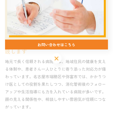
・具体的な診療内容や対応事例を確認
・過度に高評価・低評価のみを信じない
これらを意識して情報収集することで、より納得感のあ
る病院選びが可能です。
地元で信頼される病院の選び方を徹底解
お問い合わせはこちら
説します
地元で長く信頼される病院には、地域住民の健康を支え
る体制や、患者さん一人ひとりに寄り添った対応力が備
わっています。名古屋市瑞穂区や弥富市では、かかりつ
け医としての役割を果たしつつ、消化管術後のフォロー
アップや生活指導にも力を入れている病院が多いです。
顔の見える関係性や、相談しやすい雰囲気が信頼につな
がっています。