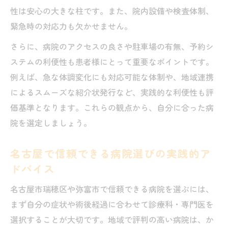
性は安心の大きな柱です。また、院内設備や検査体制、
る理由
緊急時の対応力も欠かせません。
消化管術後の受診をスムーズに進める流れ
を解説
さらに、病院のアクセスの良さや駐車場の有無、予約シ
ステムの利便性も患者様にとって重要なポイントです。
紹介状の有無で変わる病院選びのポイント
例えば、急な体調変化にも対応可能な体制や、地域連携
を紹介
によるスムーズな紹介状発行など、実践的な利便性も評
名古屋で効率的な病院予約を行うためのコ
価基準となります。これらの観点から、自分に合った病
ツ
院を選定しましょう。
名古屋で信頼できる病院選びの実践的ア
ドバイス
名古屋市瑞穂区や弥富市で信頼できる病院を選ぶには、
まず自分の症状や術後経過に合わせて診療科・専門医を
選択することが大切です。地域で評判の高い病院は、か