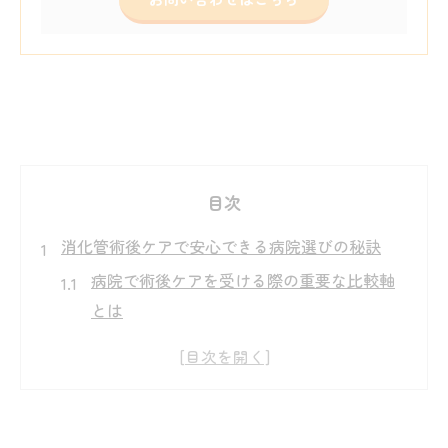
目次
消化管術後ケアで安心できる病院選びの秘訣
病院で術後ケアを受ける際の重要な比較軸
とは
消化管手術後に適した病院選びのポイント
を解説
病院口コミや評判が消化管術後ケアに与え
る影響